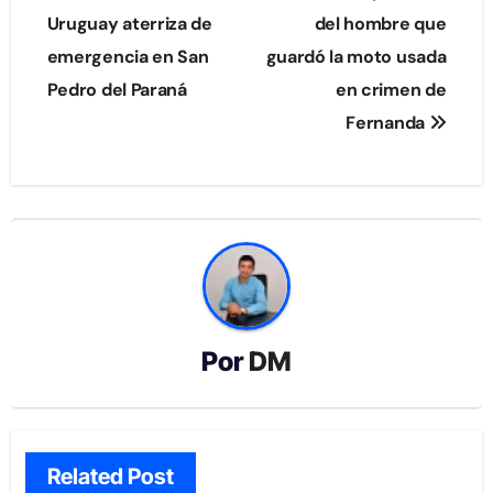
de
Uruguay aterriza de
del hombre que
emergencia en San
guardó la moto usada
entradas
Pedro del Paraná
en crimen de
Fernanda
Por
DM
Related Post