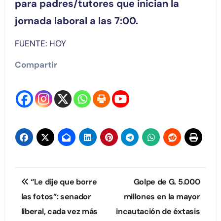
para padres/tutores que inician la
jornada laboral a las 7:00.
FUENTE: HOY
Compartir
Navegación
“Le dije que borre
Golpe de G. 5.000
de
las fotos”: senador
millones en la mayor
liberal, cada vez más
incautación de éxtasis
entradas