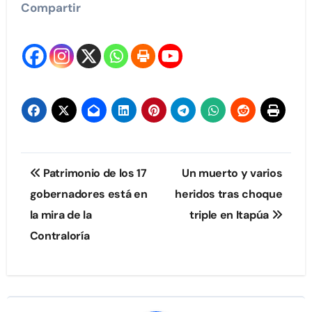
Compartir
Navegación
Patrimonio de los 17
Un muerto y varios
de
gobernadores está en
heridos tras choque
la mira de la
triple en Itapúa
entradas
Contraloría