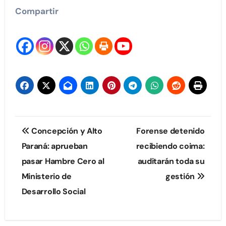
Compartir
Navegación
Concepción y Alto
Forense detenido
de
Paraná: aprueban
recibiendo coima:
pasar Hambre Cero al
auditarán toda su
entradas
Ministerio de
gestión
Desarrollo Social