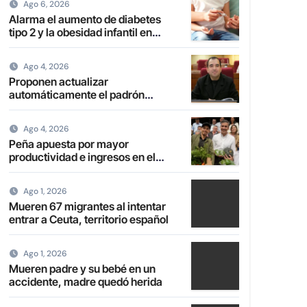
Ago 6, 2026
Alarma el aumento de diabetes
tipo 2 y la obesidad infantil en
Paraguay
Ago 4, 2026
Proponen actualizar
automáticamente el padrón
electoral de paraguayos radicados
en el extranjero
Ago 4, 2026
Peña apuesta por mayor
productividad e ingresos en el
campo con transformación de la
agricultura familiar
Ago 1, 2026
Mueren 67 migrantes al intentar
entrar a Ceuta, territorio español
Ago 1, 2026
Mueren padre y su bebé en un
accidente, madre quedó herida