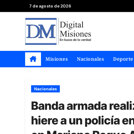
Saltar
7 de agosto de 2026
al
contenido
Misiones
Nacionales
Deporte
Nacionales
Banda armada realiz
hiere a un policía 