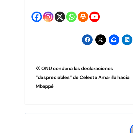
Navegación
ONU condena las declaraciones
de
“despreciables” de Celeste Amarilla hacia
entradas
Mbappé