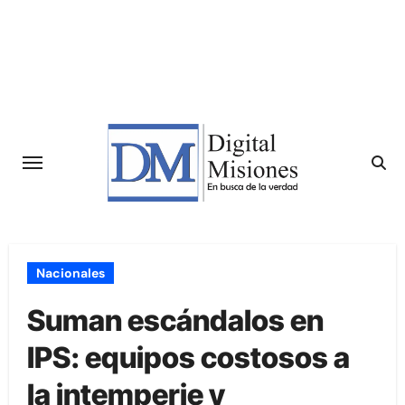
Saltar
al
contenido
Nacionales
Suman escándalos en
IPS: equipos costosos a
la intemperie y