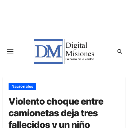
Saltar
al
contenido
Nacionales
Violento choque entre
camionetas deja tres
fallecidos y un niño