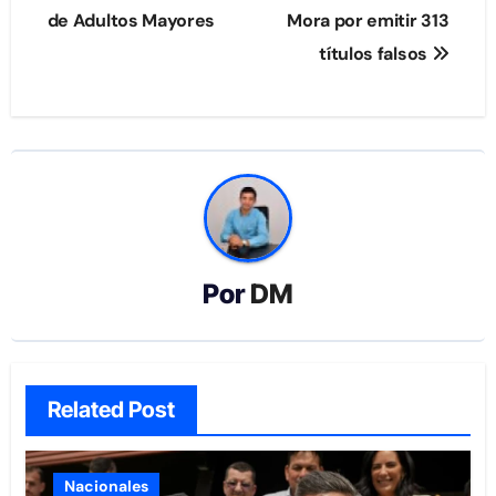
de Adultos Mayores
Mora por emitir 313
entradas
títulos falsos
Por
DM
Related Post
Nacionales