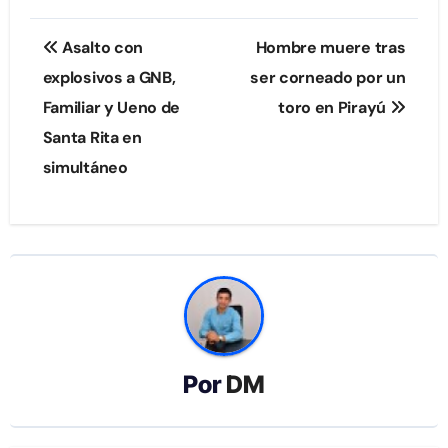
Navegación
Asalto con
Hombre muere tras
de
explosivos a GNB,
ser corneado por un
Familiar y Ueno de
toro en Pirayú
entradas
Santa Rita en
simultáneo
Por
DM