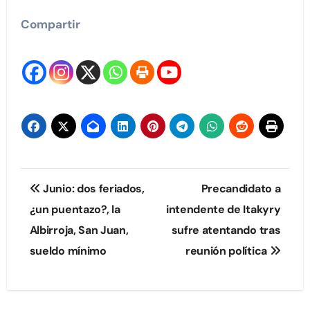
Compartir
Navegación
Junio: dos feriados,
Precandidato a
de
¿un puentazo?, la
intendente de Itakyry
Albirroja, San Juan,
sufre atentando tras
entradas
sueldo mínimo
reunión política