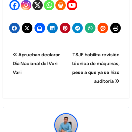
Navegación
Aprueban declarar
TSJE habilita revisión
de
Día Nacional del Vori
técnica de máquinas,
Vori
pese a que ya se hizo
entradas
auditoría