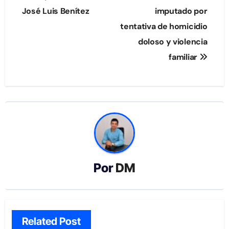
entradas
José Luis Benítez
imputado por
tentativa de homicidio
doloso y violencia
familiar
Por
DM
Related Post