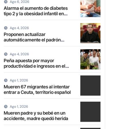
Ago 6, 2026
Alarma el aumento de diabetes
tipo 2 y la obesidad infantil en
Paraguay
Ago 4, 2026
Proponen actualizar
automáticamente el padrón
electoral de paraguayos radicados
en el extranjero
Ago 4, 2026
Peña apuesta por mayor
productividad e ingresos en el
campo con transformación de la
agricultura familiar
Ago 1, 2026
Mueren 67 migrantes al intentar
entrar a Ceuta, territorio español
Ago 1, 2026
Mueren padre y su bebé en un
accidente, madre quedó herida