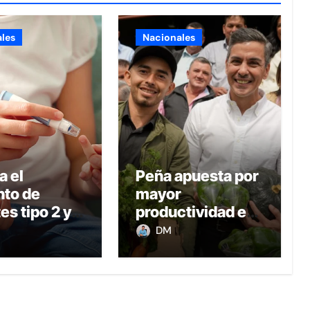
les
Nacionales
a el
Peña apuesta por
to de
mayor
es tipo 2 y
productividad e
esidad
ingresos en el
DM
il en
campo con
uay
transformación
de la agricultura
familiar