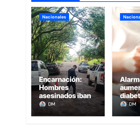
Nacionales
Naciona
Encarnación:
Alarm
Hombres
aumen
asesinados iban a
diabet
comprar oro, uno
la ob
DM
DM
recibió 8 balazos
infant
y otro uno en la
Parag
boca