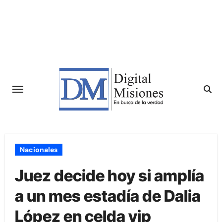
Saltar
al
contenido
Nacionales
Juez decide hoy si amplía
a un mes estadía de Dalia
López en celda vip