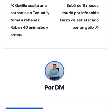
Navegación
Gavilla asalta una
Bebé de 11 meses
de
estancia en Tacuatí y
murió por infección
toma a rehenes:
luego de ser atacado
entradas
Roban 40 animales y
por un gallo
armas
Por
DM