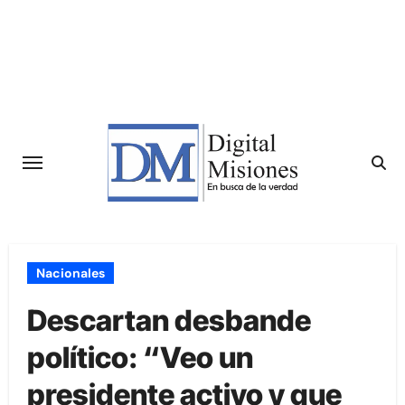
Saltar
al
contenido
Nacionales
Descartan desbande
político: “Veo un
presidente activo y que