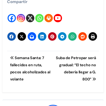
Compartir
Navegación
Semana Santa: 7
Suba de Petropar será
de
fallecidos en ruta,
gradual: “El techo no
pocos alcoholizados al
debería llegar a G.
entradas
volante
800”