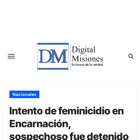
Saltar
al
contenido
Nacionales
Intento de feminicidio en
Encarnación,
sospechoso fue detenido