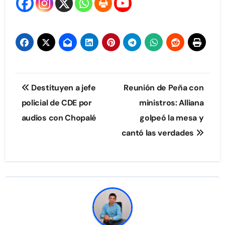
Navegación
Destituyen a jefe
Reunión de Peña con
de
policial de CDE por
ministros: Alliana
audios con Chopalé
golpeó la mesa y
entradas
cantó las verdades