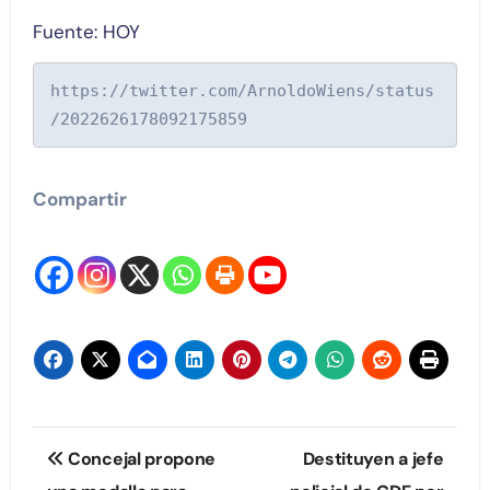
Fuente: HOY
https://twitter.com/ArnoldoWiens/status
/2022626178092175859
Compartir
Navegación
Concejal propone
Destituyen a jefe