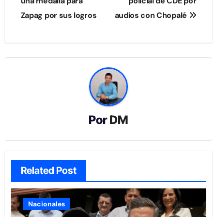
de
una medalla para
policial de CDE por
Zapag por sus logros
audios con Chopalé
entradas
Por
DM
Related Post
Nacionales