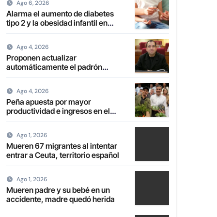
Ago 6, 2026
Alarma el aumento de diabetes
tipo 2 y la obesidad infantil en
Paraguay
Ago 4, 2026
Proponen actualizar
automáticamente el padrón
electoral de paraguayos radicados
en el extranjero
Ago 4, 2026
Peña apuesta por mayor
productividad e ingresos en el
campo con transformación de la
agricultura familiar
Ago 1, 2026
Mueren 67 migrantes al intentar
entrar a Ceuta, territorio español
Ago 1, 2026
Mueren padre y su bebé en un
accidente, madre quedó herida