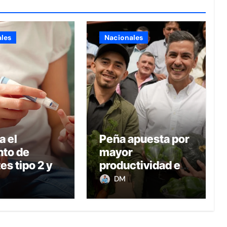
les
Nacionales
a el
Peña apuesta por
to de
mayor
es tipo 2 y
productividad e
esidad
ingresos en el
DM
il en
campo con
uay
transformación
de la agricultura