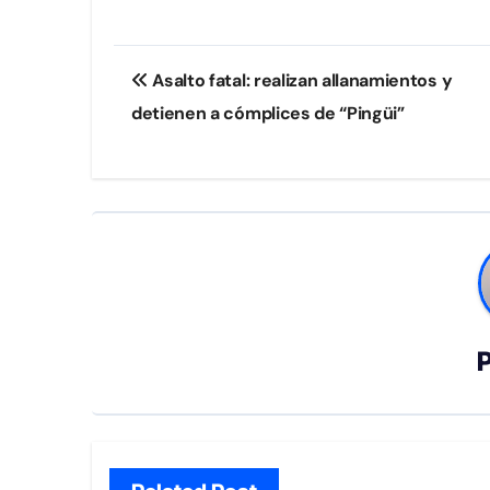
Navegación
Asalto fatal: realizan allanamientos y
de
detienen a cómplices de “Pingüi”
entradas