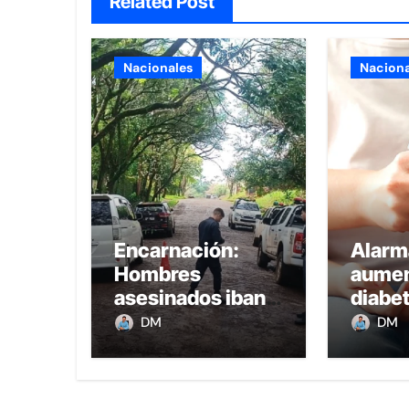
Related Post
Nacionales
Naciona
Encarnación:
Alarm
Hombres
aumen
asesinados iban a
diabet
comprar oro, uno
la ob
DM
DM
recibió 8 balazos
infant
y otro uno en la
Parag
boca