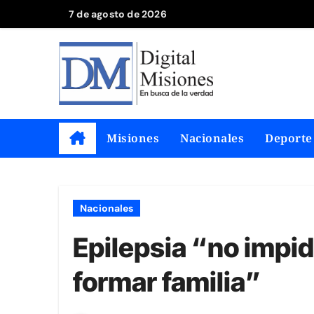
Saltar
7 de agosto de 2026
al
contenido
Misiones
Nacionales
Deporte
Nacionales
Epilepsia “no impide
formar familia”