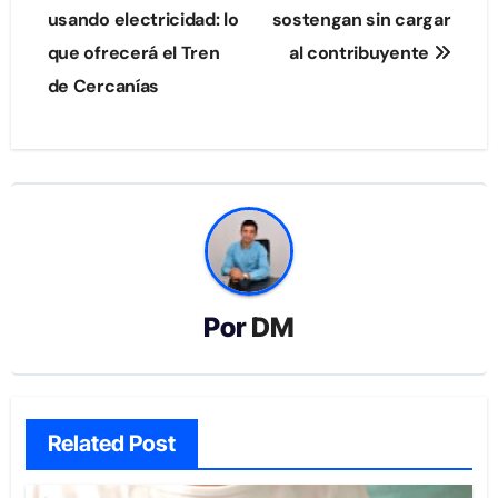
usando electricidad: lo
sostengan sin cargar
entradas
que ofrecerá el Tren
al contribuyente
de Cercanías
Por
DM
Related Post