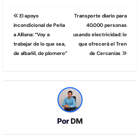
Navegación
El apoyo
Transporte diario para
de
incondicional de Peña
40.000 personas
a Alliana: “Voy a
usando electricidad: lo
entradas
trabajar de lo que sea,
que ofrecerá el Tren
de albañil, de plomero”
de Cercanías
Por
DM