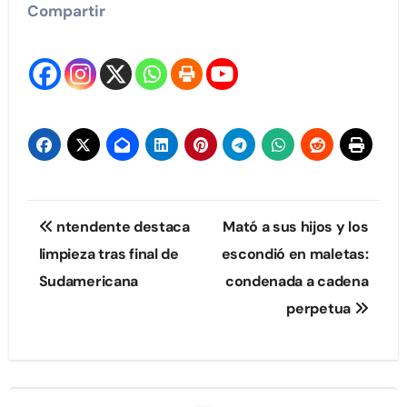
Compartir
Navegación
ntendente destaca
Mató a sus hijos y los
de
limpieza tras final de
escondió en maletas:
Sudamericana
condenada a cadena
entradas
perpetua