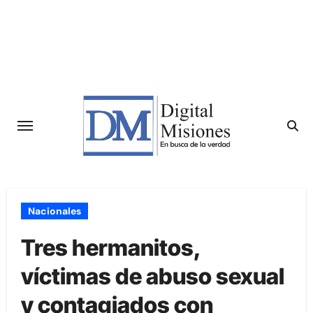
Saltar
al
contenido
Nacionales
Tres hermanitos,
víctimas de abuso sexual
y contagiados con