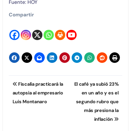
Fuente: HOY
Compartir
Navegación
Fiscalía practicará la
El café ya subió 23%
de
autopsia al empresario
en un año y es el
Luis Montanaro
segundo rubro que
entradas
más presiona la
inflación