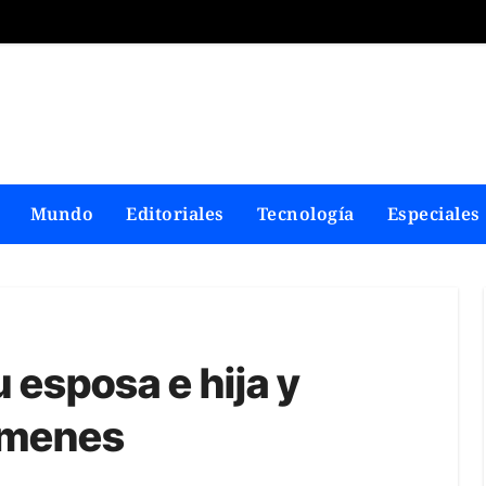
Mundo
Editoriales
Tecnología
Especiales
u esposa e hija y
ímenes