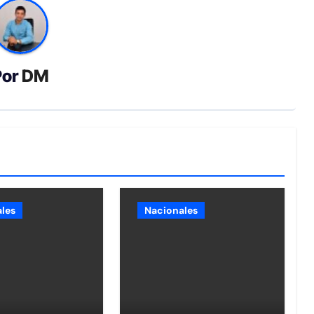
Por
DM
les
Nacionales