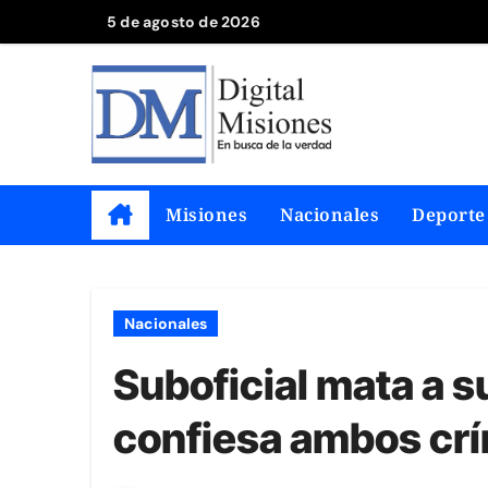
Saltar
5 de agosto de 2026
al
contenido
Misiones
Nacionales
Deporte
Nacionales
Suboficial mata a s
confiesa ambos cr