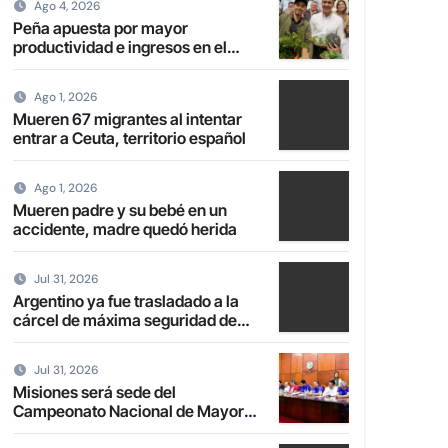
Ago 4, 2026
Peña apuesta por mayor
productividad e ingresos en el
campo con transformación de la
agricultura familiar
Ago 1, 2026
Mueren 67 migrantes al intentar
entrar a Ceuta, territorio español
Ago 1, 2026
Mueren padre y su bebé en un
accidente, madre quedó herida
Jul 31, 2026
Argentino ya fue trasladado a la
cárcel de máxima seguridad de
Emboscada
Jul 31, 2026
Misiones será sede del
Campeonato Nacional de Mayores
de Fútbol de Salón 2027