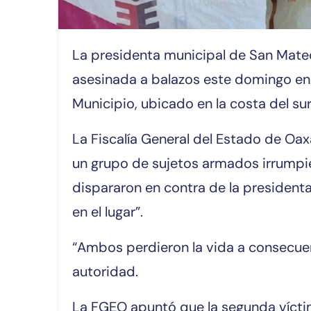
La presidenta municipal de San Mateo Piñas, Lilia Gema García Soto, fue
asesinada a balazos este domingo en e
Municipio, ubicado en la costa del s
La Fiscalía General del Estado de O
un grupo de sujetos armados irrumpie
dispararon en contra de la president
en el lugar”.
“Ambos perdieron la vida a consecuenci
autoridad.
La FGEO apuntó que la segunda víctim