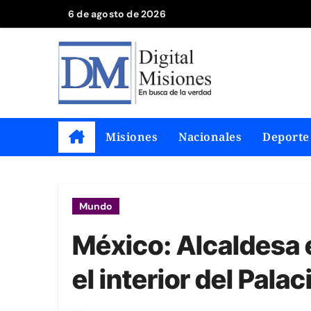
Saltar
6 de agosto de 2026
al
contenido
Misiones
Nacionales
Deporte
Mundo
México: Alcaldesa e
el interior del Pal