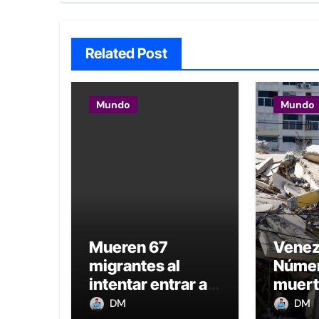
Related Post
Mundo
Mundo
Mueren 67
Venez
migrantes al
Númer
intentar entrar a
muert
Ceuta, territorio
1.430
DM
DM