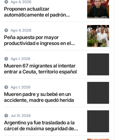
Ago 4, 2026
Proponen actualizar
automáticamente el padrón
electoral de paraguayos radicados
en el extranjero
Ago 4, 2026
Peña apuesta por mayor
productividad e ingresos en el
campo con transformación de la
agricultura familiar
Ago 1, 2026
Mueren 67 migrantes al intentar
entrar a Ceuta, territorio español
Ago 1, 2026
Mueren padre y su bebé en un
accidente, madre quedó herida
Jul 31, 2026
Argentino ya fue trasladado a la
cárcel de máxima seguridad de
Emboscada