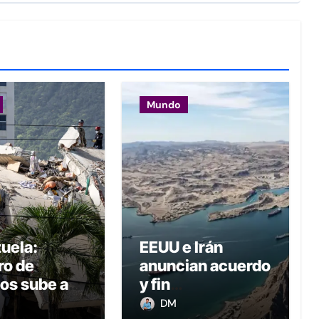
Mundo
uela:
EEUU e Irán
o de
anuncian acuerdo
os sube a
y fin
 y daños
“permanente” de
DM