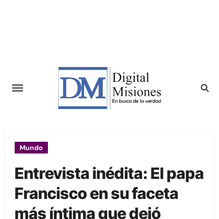
Saltar
al
contenido
Mundo
Entrevista inédita: El papa
Francisco en su faceta
más íntima que dejó