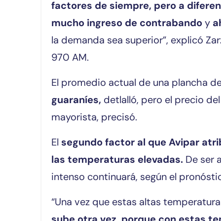
factores de siempre, pero a diferen
mucho ingreso de contrabando
y
a
la demanda sea superior”, explicó Zar
970 AM.
El promedio actual de una plancha d
guaraníes,
detlalló, pero el precio de
mayorista, precisó.
El
segundo factor al que Avipar atr
las temperaturas elevadas.
De ser a
intenso continuará, según el pronósti
“Una vez que estas altas temperatura
sube otra vez, porque con estas 