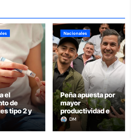
les
Nacionales
a el
Peña apuesta por
to de
mayor
es tipo 2 y
productividad e
esidad
ingresos en el
DM
il en
campo con
uay
transformación