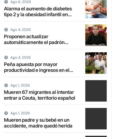
Ago 6, 2026
Alarma el aumento de diabetes
tipo 2 y la obesidad infantil en
Paraguay
Ago 4, 2026
Proponen actualizar
automáticamente el padrón
electoral de paraguayos radicados
en el extranjero
Ago 4, 2026
Peña apuesta por mayor
productividad e ingresos en el
campo con transformación de la
agricultura familiar
Ago 1, 2026
Mueren 67 migrantes al intentar
entrar a Ceuta, territorio español
Ago 1, 2026
Mueren padre y su bebé en un
accidente, madre quedó herida