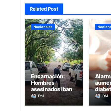
Related Post
Nacionales
Naciona
Encarnación:
Alarm
Hombres
aumen
asesinados iban a
diabet
comprar oro, uno
la ob
DM
DM
recibió 8 balazos
infant
y otro uno en la
Parag