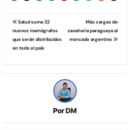
Navegación
Salud suma 32
Más cargas de
de
nuevos mamógrafos
zanahoria paraguaya al
que serán distribuidos
mercado argentino
entradas
en todo el país
Por
DM