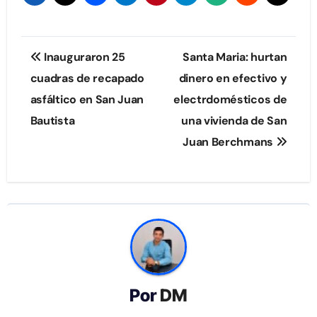
Navegación
Inauguraron 25
Santa Maria: hurtan
de
cuadras de recapado
dinero en efectivo y
asfáltico en San Juan
electrdomésticos de
entradas
Bautista
una vivienda de San
Juan Berchmans
Por
DM