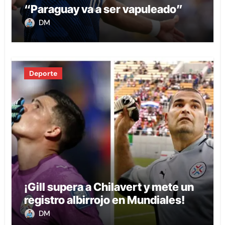
“Paraguay va a ser vapuleado”
DM
Deporte
¡Gill supera a Chilavert y mete un
registro albirrojo en Mundiales!
DM