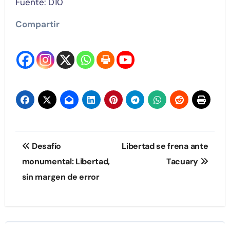
Fuente: D10
Compartir
Navegación
Desafío
Libertad se frena ante
de
monumental: Libertad,
Tacuary
sin margen de error
entradas