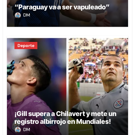
“Paraguay va a ser vapuleado”
DM
Deporte
¡Gill supera a Chilavert y mete un
registro albirrojo en Mundiales!
DM