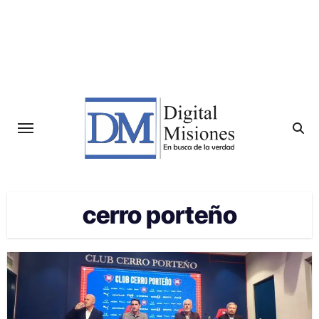
Saltar
al
contenido
cerro porteño